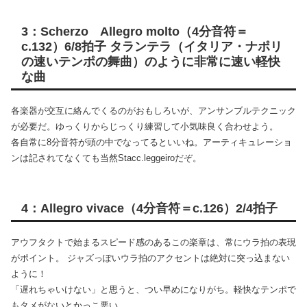
3：Scherzo Allegro molto（4分音符＝
c.132）6/8拍子 タランテラ（イタリア・ナポリ
の速いテンポの舞曲）のように非常に速い軽快
な曲
各楽器が交互に絡んでくるのがおもしろいが、アンサンブルテクニック
が必要だ。ゆっくりからじっくり練習して小気味良く合わせよう。
各自常に8分音符が頭の中でなってるといいね。アーティキュレーショ
ンは記されてなくても当然Stacc.leggeiroだぞ。
4：Allegro vivace（4分音符＝c.126）2/4拍子
アウフタクトで始まるスピード感のあるこの楽章は、常にウラ拍の表現
がポイント。 ジャズっぽいウラ拍のアクセントは絶対に突っ込まない
ように！
「遅れちゃいけない」と思うと、つい早めになりがち。軽快なテンポで
もタメがないとかっこ悪い。