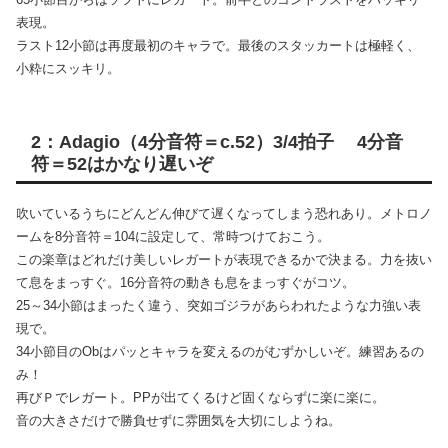
表現。
ラスト12小節は再度最初のキャラで。最後のスタッカートは極軽く、
小粋にスッキリ。
2：Adagio（4分音符＝c.52）3/4拍子 4分音
符＝52はかなり遅いぞ
吹いているうちにどんどん伸びて遅くなってしまう恐れあり。メトロノ
ームを8分音符＝104に設定して、常時つけておこう。
この楽章はどれだけ美しいレガートが表現できるかで決まる。力を抜い
て息をまっすぐ。16分音符の動きも息をまっすぐがコツ。
25～34小節はまったく違う、突如ゴジラがあらわれたような力強い表
現で。
34小節目のObはパッとキャラを変えるのがむずかしいぞ。練習あるの
み！
再びＰでレガート。PPが出てくるけど固くならずに楽に楽に。
音の大きさだけで勝負せずに雰囲気を大切にしようね。