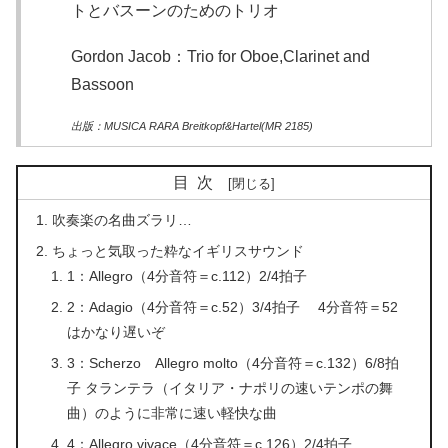
トとバスーンのためのトリオ
Gordon Jacob：Trio for Oboe,Clarinet and
Bassoon
出版：MUSICA RARA Breitkopf&Hartel(MR 2185)
目次
吹奏楽の名曲ズラリ…
ちょっと気取った粋なイギリスサウンド
1：Allegro（4分音符＝c.112）2/4拍子
2：Adagio（4分音符＝c.52）3/4拍子 4分音符＝52
はかなり遅いぞ
3：Scherzo Allegro molto（4分音符＝c.132）6/8拍
子 タランテラ（イタリア・ナポリの速いテンポの舞
曲）のように非常に速い軽快な曲
4：Allegro vivace（4分音符＝c.126）2/4拍子