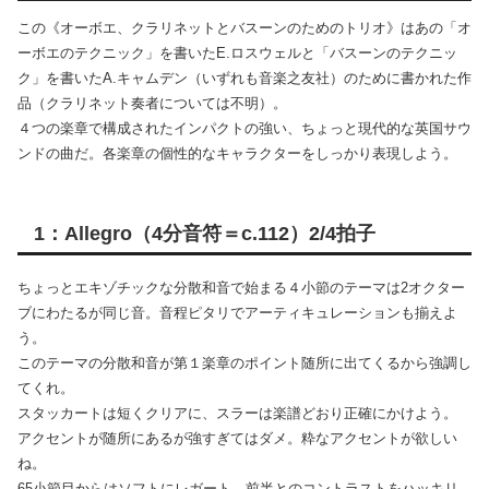
この《オーボエ、クラリネットとバスーンのためのトリオ》はあの「オ
ーボエのテクニック」を書いたE.ロスウェルと「バスーンのテクニッ
ク」を書いたA.キャムデン（いずれも音楽之友社）のために書かれた作
品（クラリネット奏者については不明）。
４つの楽章で構成されたインパクトの強い、ちょっと現代的な英国サウ
ンドの曲だ。各楽章の個性的なキャラクターをしっかり表現しよう。
1：Allegro（4分音符＝c.112）2/4拍子
ちょっとエキゾチックな分散和音で始まる４小節のテーマは2オクター
ブにわたるが同じ音。音程ピタリでアーティキュレーションも揃えよ
う。
このテーマの分散和音が第１楽章のポイント随所に出てくるから強調し
てくれ。
スタッカートは短くクリアに、スラーは楽譜どおり正確にかけよう。
アクセントが随所にあるが強すぎてはダメ。粋なアクセントが欲しい
ね。
65小節目からはソフトにレガート。前半とのコントラストをハッキリ