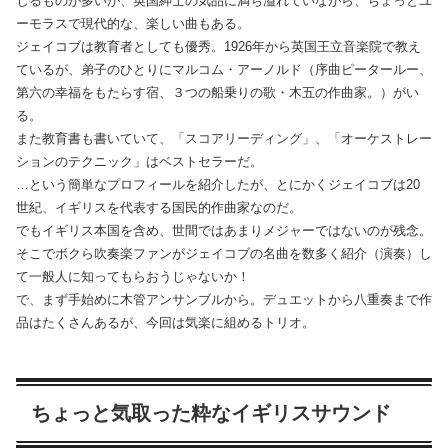
じるものが多いが、英国紳士の気品に満ち溢れていながら、ちょっとユ
ーモラスで現代的な、楽しい曲もある。
ジェイコブは教育者としても優秀。1926年から英国王立音楽院で教え
ているが、弟子のひとりにマルコム・アーノルド（序曲ピータールー、
第六の幸福をもたらす宿、３つの船乗りの歌・木五の作曲家。）がい
る。
また教育書も書いていて、「スコアリーディング」、「オーケストレー
ションのテクニック」はベストセラーだ。
…という簡単なプロフィールを紹介したが、とにかくジェイコブは20
世紀、イギリスを代表する国民的作曲家なのだ。
でもイギリス本国を含め、世間ではあまりメジャーではないのが残念。
そこでボクら吹奏楽ファンがジェイコブの名曲を数多く紹介（演奏）し
て一般人に知ってもらおうじゃないか！
で、まず手始めに木管アンサンブルから。デュエットから八重奏まで作
品はたくさんあるが、今回は気楽に組めるトリオ。
ちょっと気取った粋なイギリスサウンド