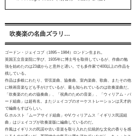
吹奏楽の名曲ズラリ…
ゴードン・ジェイコブ（1895～1984）ロンドン生まれ。
英国王立音楽院に学び、1935年に博士号を取得しているが、作曲の勉
強を始めたのは23歳からと意外と遅い。でも多作家で400以上の作品を
残している。
作品は多岐にわたり、管弦楽曲、協奏曲、室内楽曲、歌曲、またその他
に映画音楽なども手がけているが、最も知られているのは吹奏楽曲だ。
「吹奏楽のための協奏曲」、「祝典のための音楽」、「ウィリアム・バ
ード組曲」は超有名。またジェイコブのオーケストレーションは天才的
で編曲もすばらしい。
G.ホルスト「ムーアサイド組曲」やV.ウィリアムス「イギリス民謡組
曲」はジェイコブが吹奏楽版に編曲しているのだ。
作風はイギリスの民謡や古い音楽を取り入れた伝統的な文化の香りを感