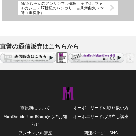
MANちゃんのアンサンブル講座 その3：ファ
ルカシュ／17世紀のハンガリー古典舞曲集（木
管五重奏版）
直営の通信販売はこちらから
市原満について
オーボエリードの取り扱い方
ManDoubleReedShopからのお知
オーボエリードお役立ち講座
らせ
アンサンブル講座
関連ページ・SNS