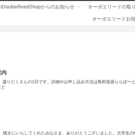
nDoubleReedShopからのお知らせ
オーボエリードの取
オーボエリードお
案内
盛りだくさんの1日です。詳細やお申し込み方法は島村楽器ららぽーと名
など
なさま、聴きにいらしてくれたみなさま、ありがとうございました。大学生