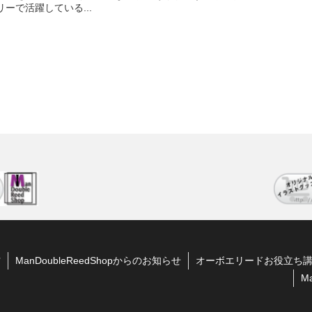
ーで活躍している...
方
ManDoubleReedShopからのお知らせ
オーボエリードお役立ち
M