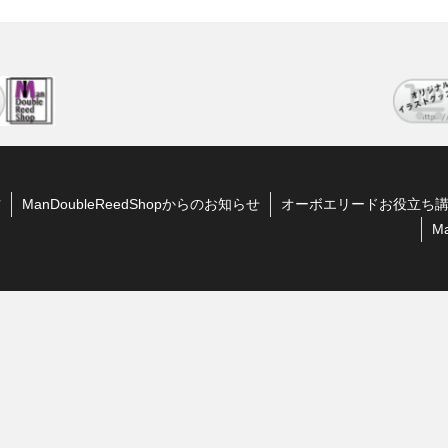
方
ManDoubleReedShopからのお知らせ
オーボエリードお役立ち
M