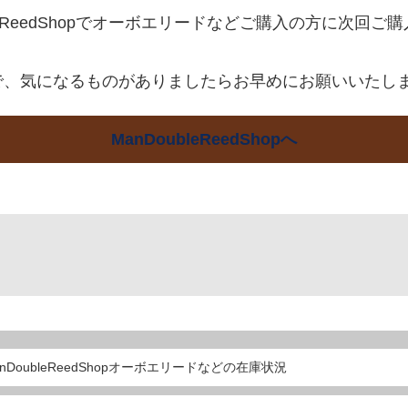
ubleReedShopでオーボエリードなどご購入の方に次回
で、気になるものがありましたらお早めにお願いいたし
ManDoubleReedShopへ
nDoubleReedShopオーボエリードなどの在庫状況